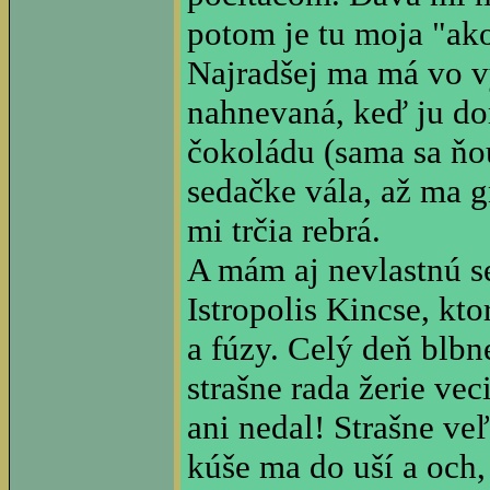
potom je tu moja "ako
Najradšej ma má vo v
nahnevaná, keď ju d
čokoládu (sama sa ňo
sedačke vála, až ma g
mi trčia rebrá.
A mám aj nevlastnú 
Istropolis Kincse, kto
a fúzy. Celý deň blbn
strašne rada žerie ve
ani nedal! Strašne ve
kúše ma do uší a och,