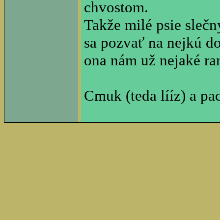
chvostom.
Takže milé psie slečn
sa pozvať na nejkú do
ona nám už nejaké ra
Cmuk (teda lííz) a pa