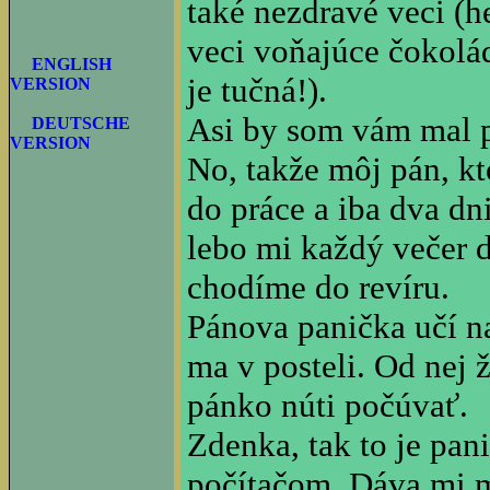
také nezdravé veci (h
veci voňajúce čokolá
ENGLISH
je tučná!).
VERSION
Asi by som vám mal p
DEUTSCHE
VERSION
No, takže môj pán, k
do práce a iba dva dn
lebo mi každý večer d
chodíme do revíru.
Pánova panička učí na
ma v posteli. Od nej 
pánko núti počúvať.
Zdenka, tak to je pani
počítačom. Dáva mi ma