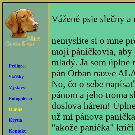
Vážené psie slečny a
nemyslite si o mne pr
moji páničkovia, aby
mladý. Ja som úplne 
Pedigree
pán Orban nazve A
Skúšky
No, čo o sebe napísa
Výstavy
pánom a jeho troma s
Fotogaléria
doslova hárem! Úplne 
O mne
už mi pánova panička
Krytia
"akože panička" kričí
Kontakt