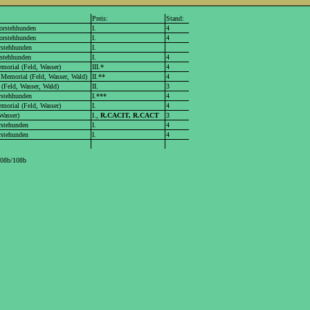
Preis:
Stand:
Vorstehhunden
I.
4
Vorstehhunden
I.
4
orstehhunden
I.
orstehhunden
I.
4
morial (Feld, Wasser)
III.*
4
s Memorial (Feld, Wasser, Wald)
II.**
4
 (Feld, Wasser, Wald)
II.
3
orstehhunden
I.***
4
morial (Feld, Wasser)
I.
4
Wasser)
I.,
R.CACIT, R.CACT
3
rstehunden
I.
4
rstehunden
I.
4
 108b/108b