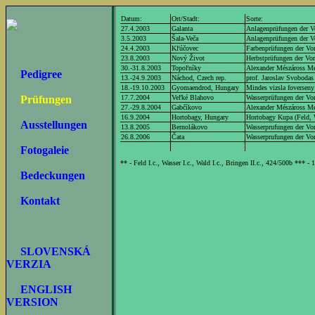
Datum:
Ort/Stadt:
Sorte:
27.4.2003
Galanta
Anlagenprüfungen der 
3.5.2003
Šala-Veča
Anlagenprüfungen der 
24.4.2003
Kľúčovec
Farbenprüfungen der V
23.8.2003
Nový Život
Herbstprüfungen der V
30.-31.8.2003
Topoľníky
Alexander Mészáross Me
Pedigree
13.-24.9.2003
Náchod, Czech rep.
prof. Jaroslav Svoboda
18.-19.10.2003
Gyomaendrod, Hungary
Mindes vizsla foverseny
17.7.2004
Veľké Blahovo
Wasserprüfungen der V
Prüfungen
27.-29.8.2004
Gabčíkovo
Alexander Mészáross Me
16.9.2004
Hortobagy, Hungary
Hortobagy Kupa (Feld, 
Ausstellungen
13.8.2005
Bernolákovo
Wasserprufungen der Vo
26.8.2006
Čata
Wasserprufungen der Vo
Fotogaleie
** - Feld I.c., Wasser I.c., Wald I.c., Bringen II.c., 424/500b *** -
Bedeckungen
Kontakt
SLOVENSKÁ
VERZIA
ENGLISH
VERSION